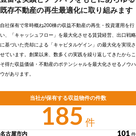
TEL：052-212-1555
FAX：052-212-1554
既存不動産の再生最適化に取り組みます
東京支店
自社保有で常時概ね200棟の収益不動産の再生・投資運用を行
〒102-0083
東京都千代田区麹町三丁目12番4号 HP麹町ビル8階
い、「キャッシュフロー」を最大化させる賃貸経営、出口戦略
に基づいた売却による「キャピタルゲイン」の最大化を実現さ
Google map
せています。創業以来、数多くの実践を繰り返してきたからこ
TEL：03-6261-2990
FAX：03-6261-2991
そ得た収益価値・不動産のポテンシャルを最大化させるノウハ
Mail：info@re-homeplannner.co.jp
ウがあります。
当社が保有する収益物件の件数
185
件
101
名古屋市内
件