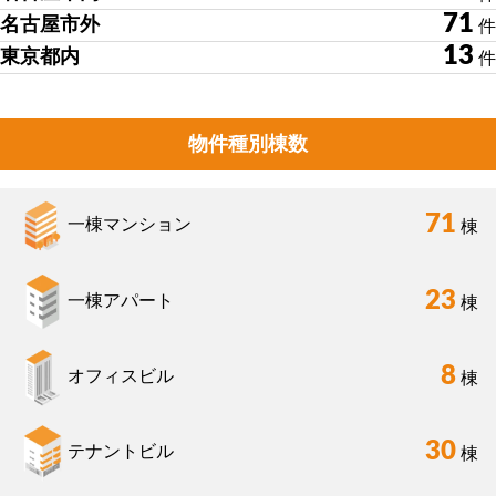
71
名古屋市外
件
13
東京都内
件
物件種別棟数
71
一棟マンション
棟
23
一棟アパート
棟
8
オフィスビル
棟
30
テナントビル
棟