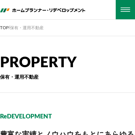
TOP
会社概要
/
TOP
保有・運用不動産
事業紹介
保有・運用不動産
採用情報
お知らせ
P
R
O
P
E
R
T
Y
お電話でのお問い合わせ
052-212-1555
保有・運用不動産
WEBでのお問い合わせ
CONTACT
本社
〒460-0008
名古屋市中区栄四丁目1番1号中日ビル16階
ReDEVELOPMENT
Google map
豊富な実績とノウハウをもとに
あらゆる