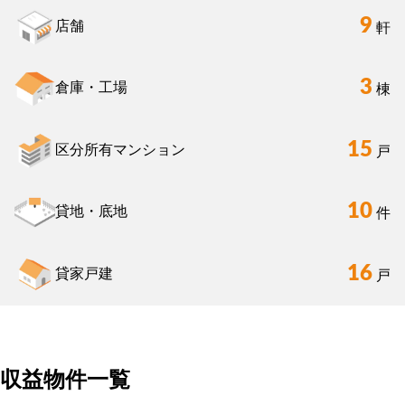
9
店舗
軒
3
倉庫・工場
棟
15
区分所有マンション
戸
10
貸地・底地
件
16
貸家戸建
戸
収益物件一覧