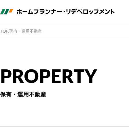
/
TOP
保有・運用不動産
P
R
O
P
E
R
T
Y
保有・運用不動産