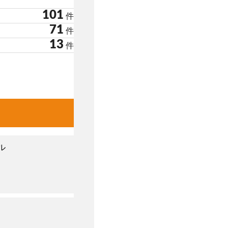
101
件
71
件
13
件
ル