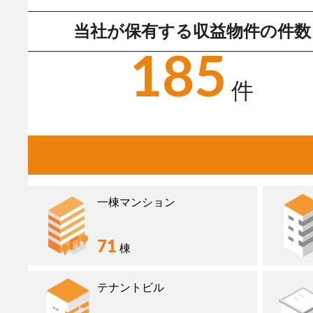
当社が保有する収益物件の件数
185
件
一棟マンション
71
棟
テナントビル