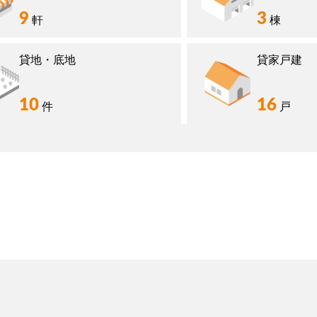
9
3
軒
棟
貸地・底地
貸家戸建
10
16
件
戸