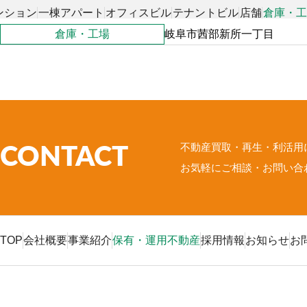
ンション
一棟アパート
オフィスビル
テナントビル
店舗
倉庫・
倉庫・工場
岐阜市茜部新所一丁目
不動産買取・再生・利活用
CONTACT
お気軽にご相談・お問い合
TOP
会社概要
事業紹介
保有・運用不動産
採用情報
お知らせ
お