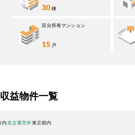
30
棟
区分所有マンション
15
戸
収益物件一覧
市内
名古屋市外
東京都内