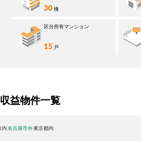
30
棟
区分所有マンション
15
戸
収益物件一覧
市内
名古屋市外
東京都内