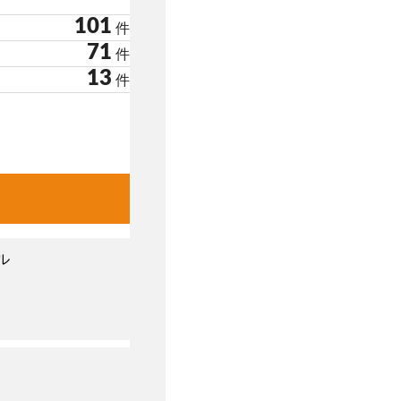
101
件
71
件
13
件
ル