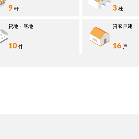
9
3
軒
棟
貸地・底地
貸家戸建
10
16
件
戸