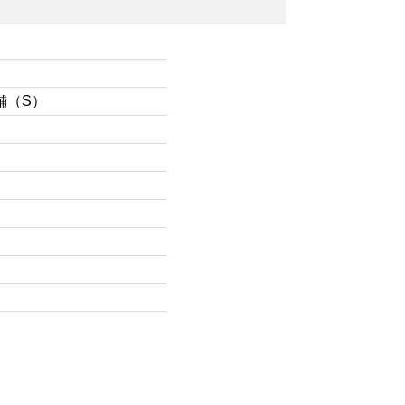
）
舗（S）
）
）