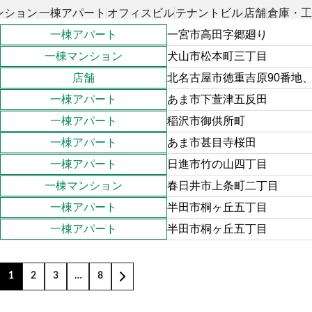
ンション
一棟アパート
オフィスビル
テナントビル
店舗
倉庫・
一棟アパート
一宮市高田字郷廻り
一棟マンション
犬山市松本町三丁目
店舗
北名古屋市徳重吉原90番地、
一棟アパート
あま市下萱津五反田
一棟アパート
稲沢市御供所町
一棟アパート
あま市甚目寺桜田
一棟アパート
日進市竹の山四丁目
一棟マンション
春日井市上条町二丁目
一棟アパート
半田市桐ヶ丘五丁目
一棟アパート
半田市桐ヶ丘五丁目
1
2
3
…
8