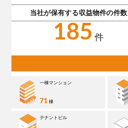
当社が保有する収益物件の件数
185
件
一棟マンション
71
棟
テナントビル