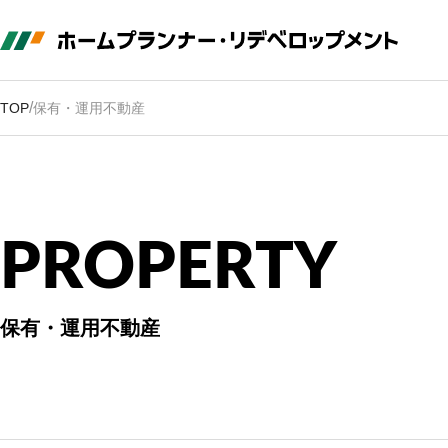
/
TOP
保有・運用不動産
P
R
O
P
E
R
T
Y
保有・運用不動産