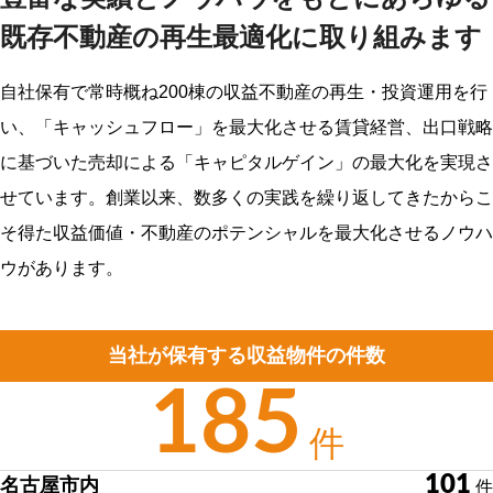
TEL：052-212-1555
FAX：052-212-1554
既存不動産の再生最適化に取り組みます
東京支店
自社保有で常時概ね200棟の収益不動産の再生・投資運用を行
〒102-0083
東京都千代田区麹町三丁目12番4号 HP麹町ビル8階
い、「キャッシュフロー」を最大化させる賃貸経営、出口戦略
に基づいた売却による「キャピタルゲイン」の最大化を実現さ
Google map
せています。創業以来、数多くの実践を繰り返してきたからこ
TEL：03-6261-2990
FAX：03-6261-2991
そ得た収益価値・不動産のポテンシャルを最大化させるノウハ
Mail：info@re-homeplannner.co.jp
ウがあります。
当社が保有する収益物件の件数
185
件
101
名古屋市内
件