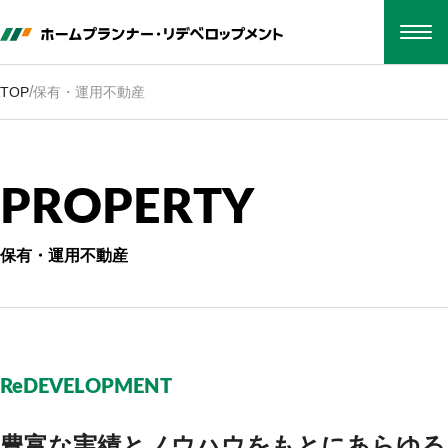
TOP
会社概要
/
TOP
保有・運用不動産
事業紹介
保有・運用不動産
採用情報
お知らせ
P
R
O
P
E
R
T
Y
お電話でのお問い合わせ
052-212-1555
保有・運用不動産
WEBでのお問い合わせ
CONTACT
本社
〒460-0008
名古屋市中区栄四丁目1番1号中日ビル16階
ReDEVELOPMENT
Google map
豊富な実績とノウハウをもとに
あらゆる