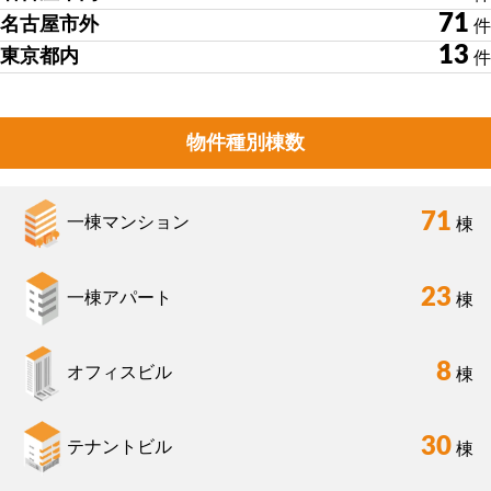
71
名古屋市外
件
13
東京都内
件
物件種別棟数
71
一棟マンション
棟
23
一棟アパート
棟
8
オフィスビル
棟
30
テナントビル
棟