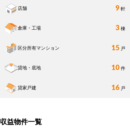
9
店舗
軒
3
倉庫・工場
棟
15
区分所有マンション
戸
10
貸地・底地
件
16
貸家戸建
戸
収益物件一覧