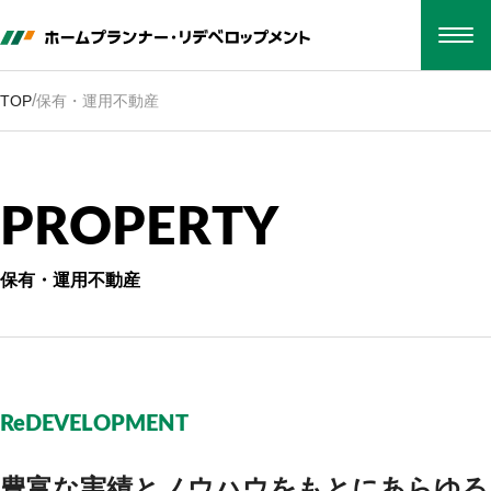
TOP
会社概要
/
TOP
保有・運用不動産
事業紹介
保有・運用不動産
採用情報
お知らせ
P
R
O
P
E
R
T
Y
お電話でのお問い合わせ
052-212-1555
保有・運用不動産
WEBでのお問い合わせ
CONTACT
本社
〒460-0008
名古屋市中区栄四丁目1番1号中日ビル16階
ReDEVELOPMENT
Google map
豊富な実績とノウハウをもとに
あらゆる