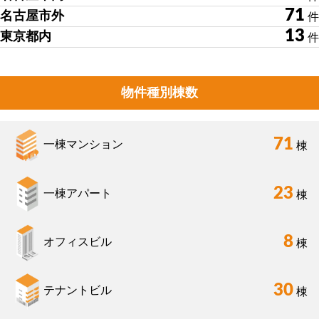
71
名古屋市外
件
13
東京都内
件
物件種別棟数
71
一棟マンション
棟
23
一棟アパート
棟
8
オフィスビル
棟
30
テナントビル
棟