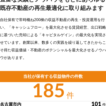
TEL：052-212-1555
FAX：052-212-1554
既存不動産の再生最適化に取り組みます
東京支店
自社保有で常時概ね200棟の収益不動産の再生・投資運用を行
〒102-0083
東京都千代田区麹町三丁目12番4号 HP麹町ビル8階
い、「キャッシュフロー」を最大化させる賃貸経営、出口戦略
に基づいた売却による「キャピタルゲイン」の最大化を実現さ
Google map
せています。創業以来、数多くの実践を繰り返してきたからこ
TEL：03-6261-2990
FAX：03-6261-2991
そ得た収益価値・不動産のポテンシャルを最大化させるノウハ
Mail：info@re-homeplannner.co.jp
ウがあります。
当社が保有する収益物件の件数
185
件
101
名古屋市内
件