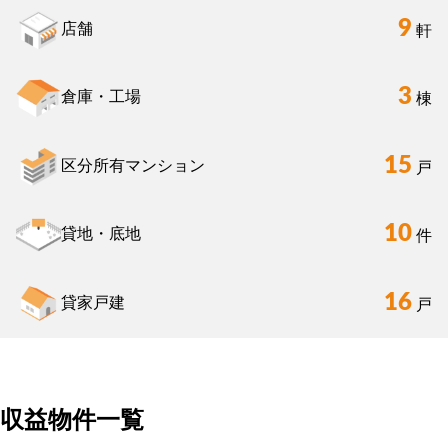
9
店舗
軒
3
倉庫・工場
棟
15
区分所有マンション
戸
10
貸地・底地
件
16
貸家戸建
戸
収益物件一覧