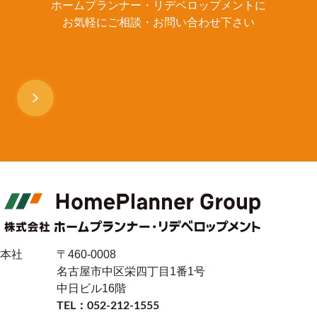
ホームプランナー・リデベロップメントに
TEL：052-212-1555
FAX：052-212-1554
お気軽にご相談・お問い合わせ下さい
東京支店
〒102-0083
東京都千代田区麹町三丁目12番4号 HP麹町ビル8階
Google map
TEL：03-6261-2990
FAX：03-6261-2991
Mail：info@re-homeplannner.co.jp
本社
〒460-0008
名古屋市中区栄四丁目1番1号
中日ビル16階
TEL：052-212-1555