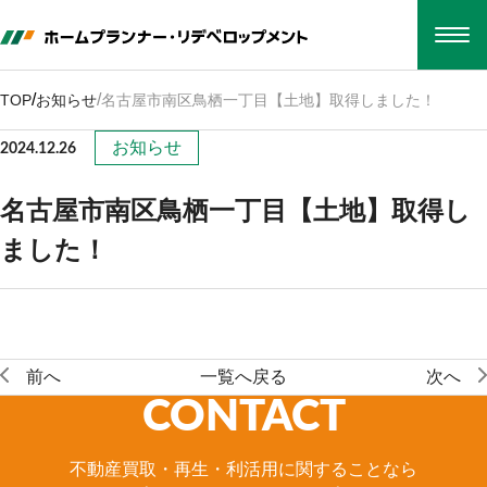
TOP
会社概要
/
/
TOP
お知らせ
名古屋市南区鳥栖一丁目【土地】取得しました！
事業紹介
保有・運用不動産
お知らせ
2024.12.26
採用情報
お知らせ
名古屋市南区鳥栖一丁目【土地】取得し
お電話でのお問い合わせ
052-212-1555
ました！
WEBでのお問い合わせ
CONTACT
本社
前へ
一覧へ戻る
次へ
〒460-0008
CONTACT
名古屋市中区栄四丁目1番1号中日ビル16階
Google map
不動産買取・再生・利活用に関することなら